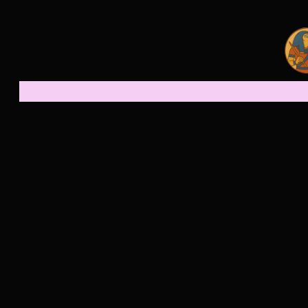
Spring
til
indhold