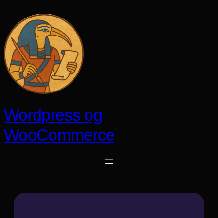
Spring
til
indhold
Wordpress og
WooCommerce