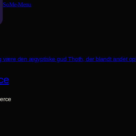
SoMe-Menu
ce
erce