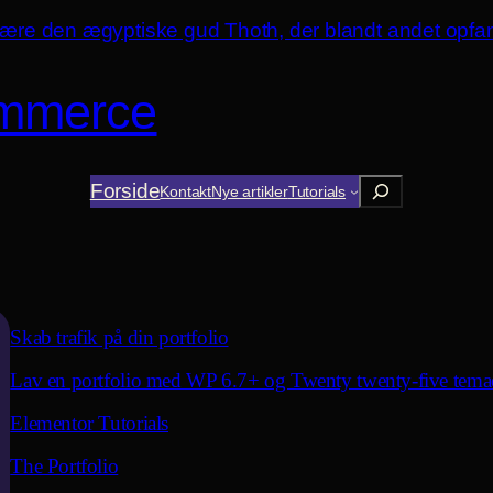
mmerce
Søg
Forside
Kontakt
Nye artikler
Tutorials
Skab trafik på din portfolio
Lav en portfolio med WP 6.7+ og Twenty twenty-five tema
Elementor Tutorials
The Portfolio