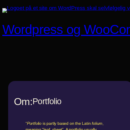
Spring
til
indhold
Wordpress og WooCo
Om:
Portfolio
“
Portfolio
is partly based on the Latin
folium
,
meaning “leaf, sheet”. A portfolio usually