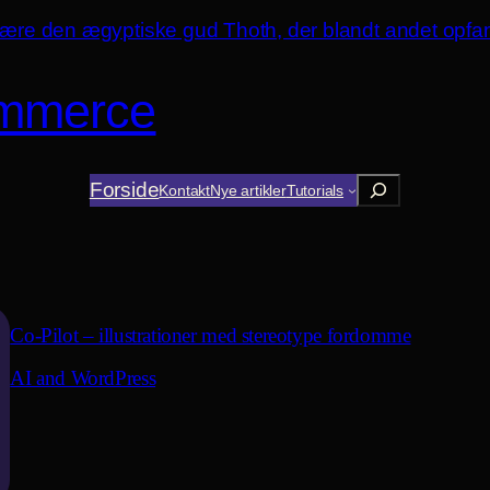
mmerce
Søg
Forside
Kontakt
Nye artikler
Tutorials
Co-Pilot – illustrationer med stereotype fordomme
AI and WordPress