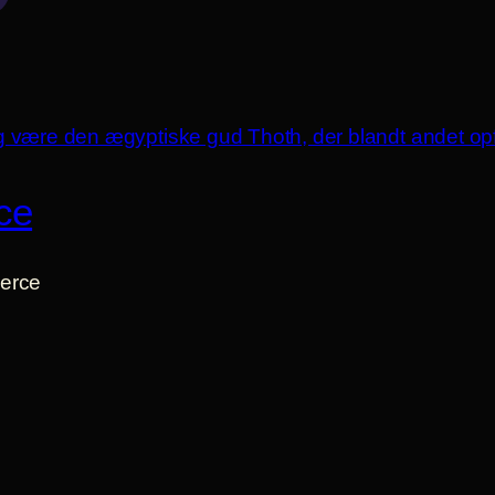
ce
erce