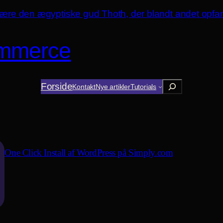
mmerce
Søg
Forside
Kontakt
Nye artikler
Tutorials
One Click Install af WordPress på Simply.com