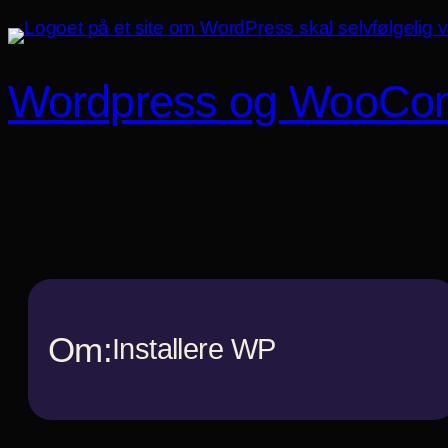
Spring
til
indhold
Wordpress og WooCo
Om:
Installere WP