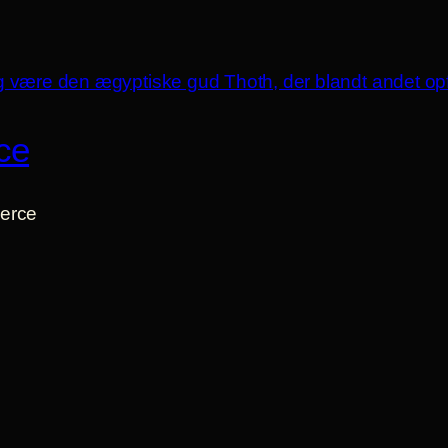
ce
erce