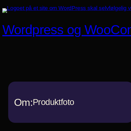
Spring
til
indhold
Wordpress og WooCo
Om:
Produktfoto