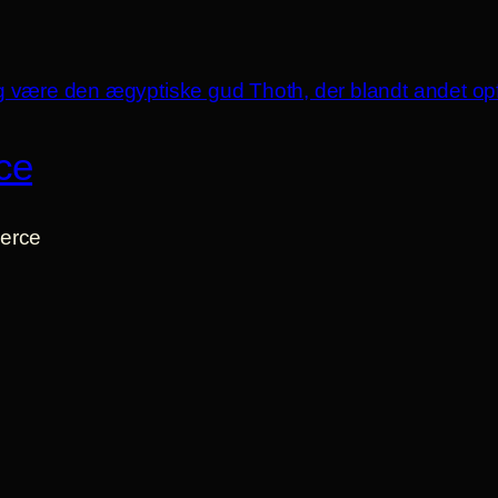
ce
erce