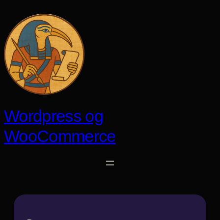
Spring
til
indhold
Wordpress og
WooCommerce