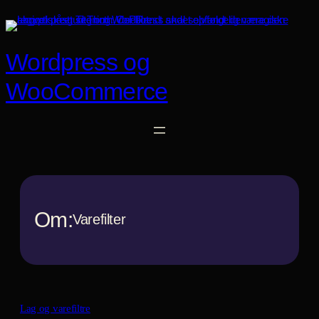
Spring
til
indhold
Wordpress og
WooCommerce
Om:
Varefilter
Lag og varefiltre