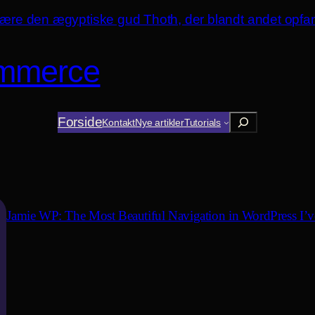
mmerce
Søg
Forside
Kontakt
Nye artikler
Tutorials
Jamie WP: The Most Beautiful Navigation in WordPress I’v