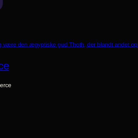
ce
erce