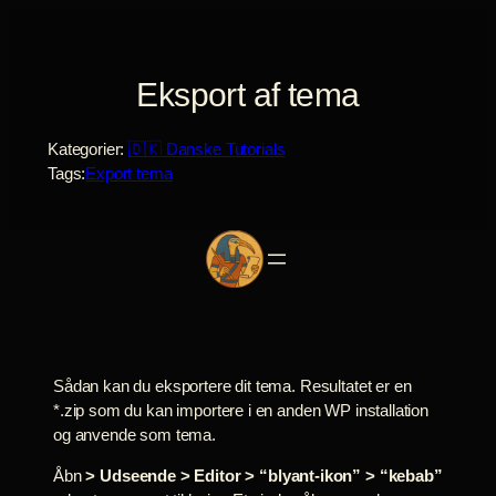
Spring
til
indhold
Eksport af tema
Kategorier:
🇩🇰 Danske Tutorials
Tags:
Export tema
Sådan kan du eksportere dit tema. Resultatet er en
*.zip som du kan importere i en anden WP installation
og anvende som tema.
Åbn
> Udseende > Editor > “blyant-ikon” > “kebab”