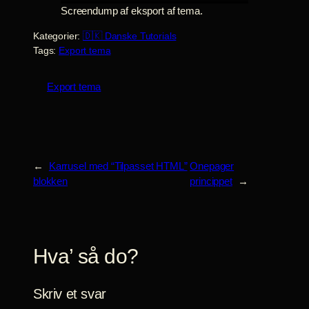
Screendump af eksport af tema.
Kategorier:
🇩🇰 Danske Tutorials
Tags:
Export tema
Export tema
←
Karrusel med “Tilpasset HTML”
Onepager
blokken
princippet
→
Hva’ så do?
Skriv et svar