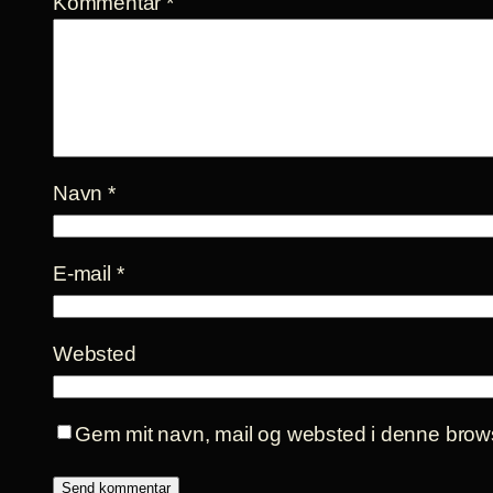
Kommentar
*
Navn
*
E-mail
*
Websted
Gem mit navn, mail og websted i denne brows