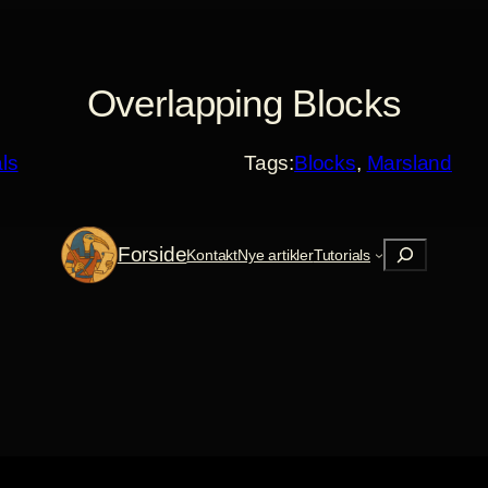
Overlapping Blocks
als
Tags:
Blocks
, 
Marsland
Søg
Forside
Kontakt
Nye artikler
Tutorials