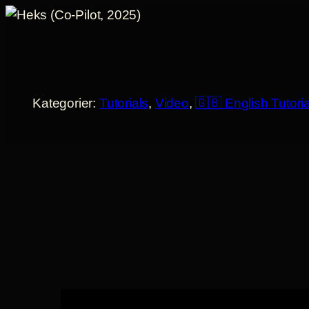
Spring
til
indhold
Kategorier:
Tutorials
, 
Video
, 
🇬🇧 English Tutori