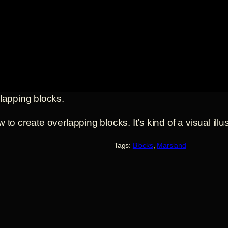
rlapping blocks.
o create overlapping blocks. It’s kind of a visual illus
Tags:
Blocks
, 
Marsland