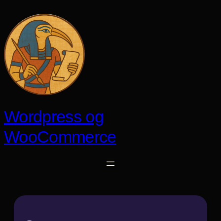
Spring
til
indhold
Wordpress og
WooCommerce