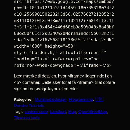
src="https://www.google.com/maps/embed?
pb=!1m18!1m12!1m3!1d4459.180735328034!2
d10.2569901502232!3d56.02576627212852!2
m3!1f0!2f0!3f0!3m2!1i1024!2i768!4f13.1!
3m3!1m2!1s0x464c440d68cb9a59%3A0x8a40bf
88ec8d461c!2s8340%20Norsminde!5e0!3m2!1
sda!2sdk!4v1675681184386!5m2!1sda!2sdk" 
width="600" height="450" 
style="border:0;" allowfullscreen="" 
loading="lazy" referrerpolicy="no-
referrer-when-downgrade"></iframe></p>
Læg mærke til detaljen, hvor <iframe> ligger inde i en
<p> container. Dette sker for at få <iframe> til at opføre
sig som de øvrige layoutelementer.
Kategorier:
Multimediedesign
, 
Programming
, 
🇩🇰
Danske Tutorials
Tags:
custom code
, 
Landkort
, 
Map
, 
OpenStreetMap
, 
Tilpasset kode