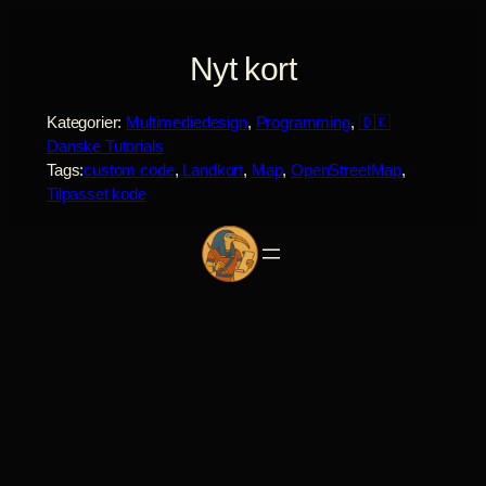
Spring
til
Nyt kort
indhold
Kategorier:
Multimediedesign
, 
Programming
, 
🇩🇰
Danske Tutorials
Tags:
custom code
, 
Landkort
, 
Map
, 
OpenStreetMap
, 
Tilpasset kode