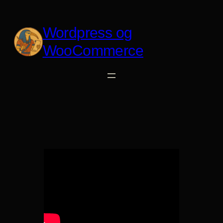
Spring
til
Wordpress og
indhold
WooCommerce