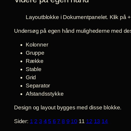
Layoutblokke i Dokumentpanelet. Klik på + i 
Undersøg på egen hånd mulighederne med des
Kolonner
Gruppe
Række
Stable
Grid
Separator
Afstandsstykke
Design og layout bygges med disse blokke.
Sider:
1
2
3
4
5
6
7
8
9
10
11
12
13
14