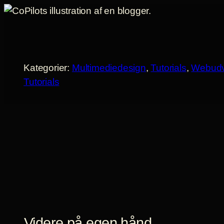
Spring
til
indhold
Kategorier:
Multimediedesign
, 
Tutorials
, 
Webudv
Tutorials
Videre på egen hånd