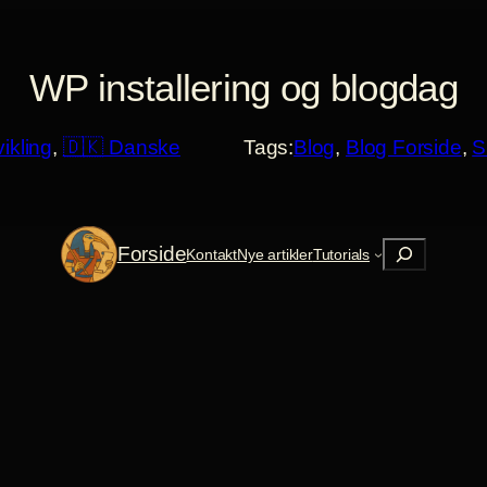
WP installering og blogdag
ikling
, 
🇩🇰 Danske
Tags:
Blog
, 
Blog Forside
, 
S
Søg
Forside
Kontakt
Nye artikler
Tutorials