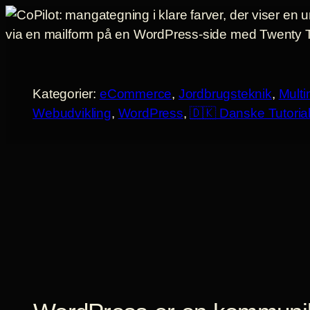
Spring
til
indhold
Kategorier:
eCommerce
, 
Jordbrugsteknik
, 
Mult
Webudvikling
, 
WordPress
, 
🇩🇰 Danske Tutoria