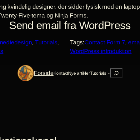
Send email fra WordPress
imediedesign
, 
Tutorials
, 
Tags:
Contact Form 7
, 
emai
ls
WordPress introduktion
Søg
Forside
Kontakt
Nye artikler
Tutorials