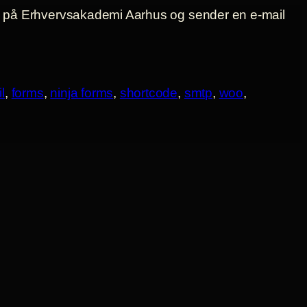
l
, 
forms
, 
ninja forms
, 
shortcode
, 
smtp
, 
woo
, 