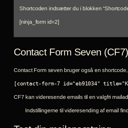
Shortcoden indsætter du i blokken “Shortcode”
[ninja_form id=2]
Contact Form Seven (CF7
Contact Form seven bruger også en shortcode, d
[contact-form-7 id="eb91034" title="K
CF7 kan videresende emails til en valgfri mailad
Indstillingerne til videresending af email f