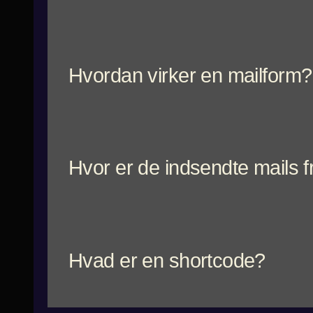
Hvordan virker en mailform?
Hvor er de indsendte mails 
Hvad er en shortcode?