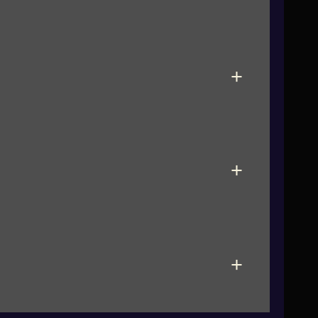
+
+
+