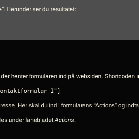
. Herunder ser du resultatet:
)
er henter formularen ind på websiden. Shortcoden in
ontaktformular 1"]
resse. Her skal du ind i formularens “Actions” og indt
indes under fanebladet
Actions
.