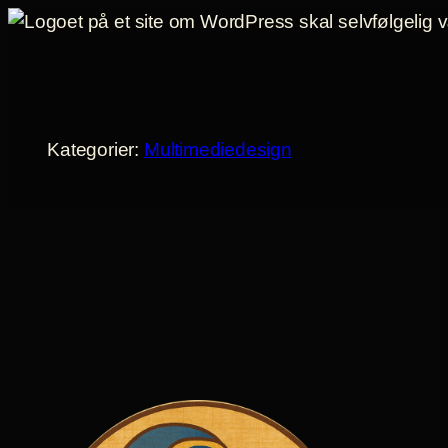
Spring
til
indhold
Kategorier:
Multimediedesign