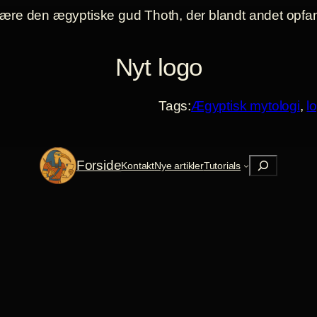
Nyt logo
Tags:
Ægyptisk mytologi
, 
l
Søg
Forside
Kontakt
Nye artikler
Tutorials