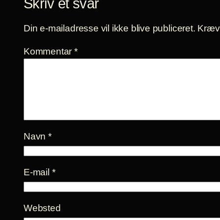
Skriv et svar
Din e-mailadresse vil ikke blive publiceret.
Kræve
Kommentar
*
Navn
*
E-mail
*
Websted