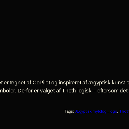
t er tegnet af CoPilot og inspireret af ægyptisk kunst 
symboler. Derfor er valget af Thoth logisk – eftersom d
Tags:
Ægyptisk mytologi
, 
logo
, 
Thot