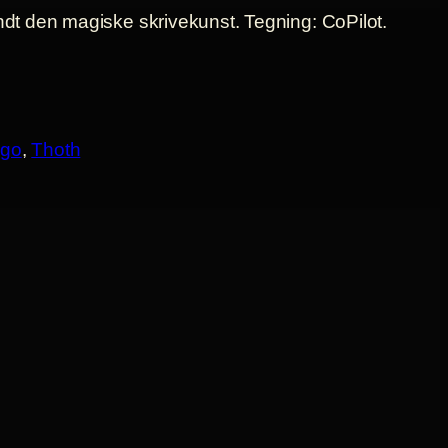
ogo
, 
Thoth